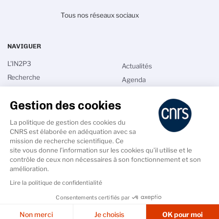
Tous nos réseaux sociaux
NAVIGUER
L'IN2P3
Actualités
Recherche
Agenda
Technologie
Espace grand public
Gestion des cookies
International
Espace institut
Formation supérieure
Annuaire
La politique de gestion des cookies du
CNRS est élaborée en adéquation avec sa
Prix et distinctions
mission de recherche scientifique. Ce
site vous donne l’information sur les cookies qu’il utilise et le
contrôle de ceux non nécessaires à son fonctionnement et son
amélioration.
Lire la politique de confidentialité
PIED
DE
Accessibilité - non conforme
Crédits
Mentions légales
Consentements certifiés par
PAGE
SECONDAIRE
Cookies & Services
Non merci
Je choisis
OK pour moi
Données personnelles
Gestion des cookies