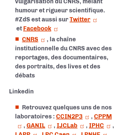
vulgarisation du CNRS, mêlant
humour et rigueur scientifique.
#ZdS est aussi sur
Twitter
et
Facebook
CNRS
, la chaîne
institutionnelle du CNRS avec des
reportages, des documentaires,
des portraits, des lives et des
débats
Linkedin
Retrouvez quelques uns de nos
laboratoires :
CCIN2P3
,
CPPM
,
GANIL
,
IJCLab
,
IPHC
,
LAPP
,
LPC Caen
,
LPNHE
,