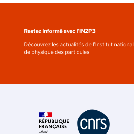
Restez informé avec l'IN2P3
Découvrez les actualités de l’Institut nationa
de physique des particules