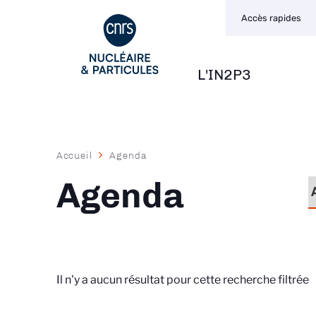
Navigation
Aller
Accès rapides
secondaire
au
contenu
principal
L'IN2P3
Navigation
principale
Fil
Accueil
Agenda
d'Ariane
Agenda
Il n'y a aucun résultat pour cette recherche filtrée