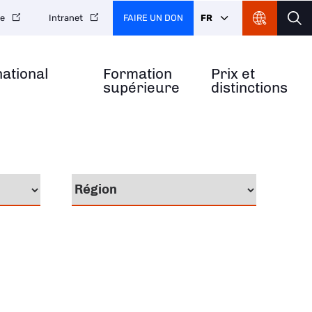
FAIRE UN DON
FR
re
Intranet
national
Formation
Prix et
supérieure
distinctions