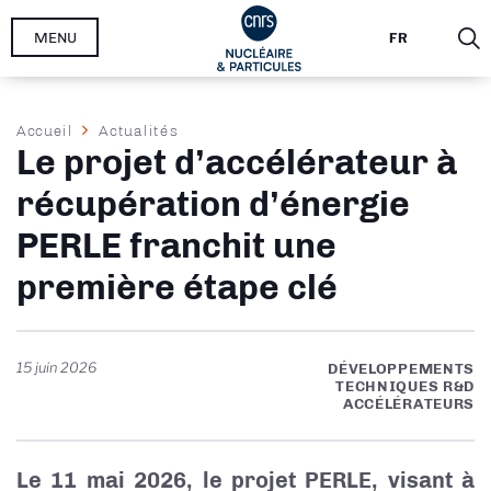
Aller
MENU
FR
au
contenu
principal
Fil
Accueil
Actualités
Le projet d’accélérateur à
d'Ariane
récupération d’énergie
PERLE franchit une
première étape clé
15 juin 2026
DÉVELOPPEMENTS
TECHNIQUES R&D
ACCÉLÉRATEURS
Le 11 mai 2026, le projet PERLE, visant à