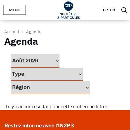
Aller
MENU
FR
EN
au
contenu
principal
Fil
Accueil
Agenda
d'Ariane
Agenda
Il n'y a aucun résultat pour cette recherche filtrée
Restez informé avec l'IN2P3