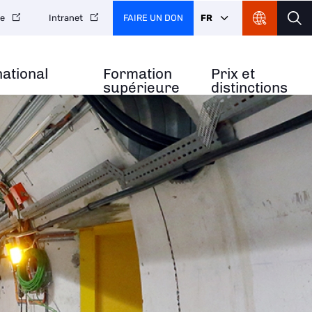
FAIRE UN DON
FR
re
Intranet
national
Formation
Prix et
supérieure
distinctions