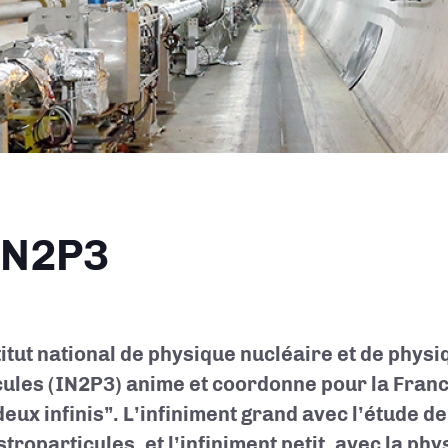
ane
IN2P3
titut national de physique nucléaire et de phys
cules (IN2P3) anime et coordonne pour la Fran
deux infinis”. L’infiniment grand avec l’étude de
troparticules, et l’infiniment petit, avec la ph