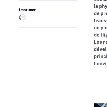
la ph
Imprimer
de pr
trans
en po
de Hi
Les r
dével
princ
l’env