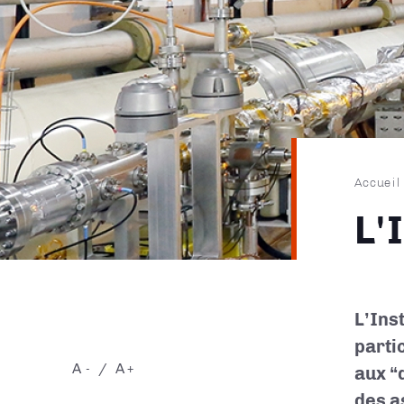
Fil
Accueil
d'Ari
L'
L’Ins
parti
A
A
-
+
aux “
des as