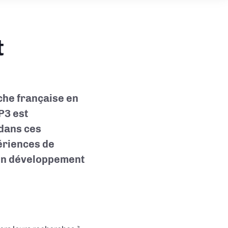
t
che française en
P3 est
 dans ces
périences de
 en développement