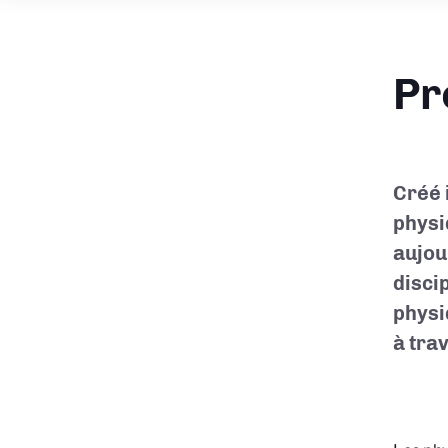
Pr
Créé 
physi
aujou
disci
physi
à tra