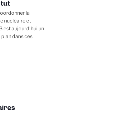
itut
 coordonner la
e nucléaire et
3 est aujourd’hui un
r plan dans ces
aires