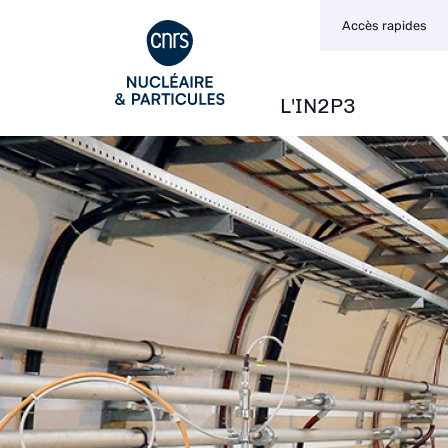
Navigation
Aller
Accès rapides
secondaire
au
contenu
principal
L'IN2P3
Navigation
principale