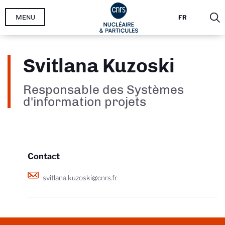
Aller
MENU
FR
au
contenu
principal
Svitlana Kuzoski
Responsable des Systèmes
d'information projets
Contact
svitlana.kuzoski@cnrs.fr