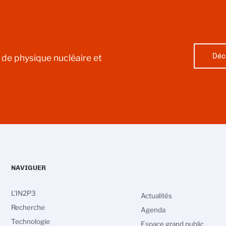
Déc
l de physique nucléaire et
NAVIGUER
L'IN2P3
Actualités
Recherche
Agenda
Technologie
Espace grand public