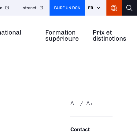
FAIRE UN DON
FR
re
Intranet
national
Formation
Prix et
supérieure
distinctions
A
A
-
+
Contact