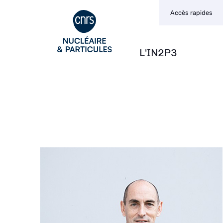
Navigation
Aller
Accès rapides
secondaire
au
contenu
principal
L'IN2P3
Navigation
principale