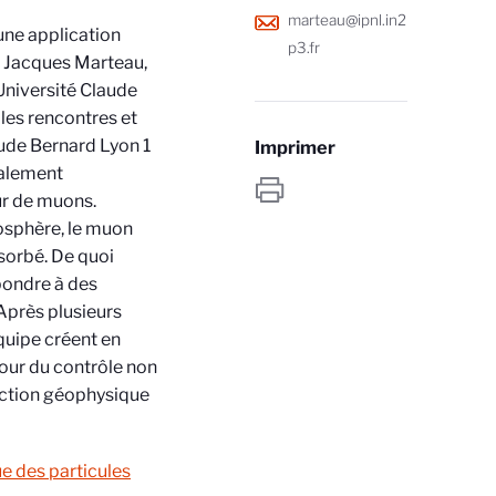
marteau@ipnl.in2
 une application
p3.fr
ît Jacques Marteau,
Université Claude
lles rencontres et
aude Bernard Lyon 1
Imprimer
ialement
ur de muons.
osphère, le muon
bsorbé. De quoi
pondre à des
Après plusieurs
quipe créent en
our du contrôle non
pection géophysique
ue des particules