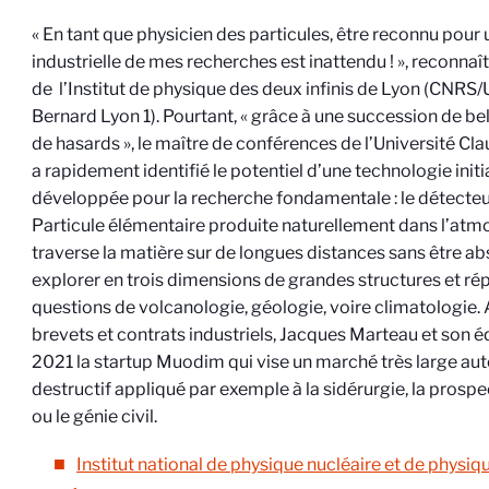
« En tant que physicien des particules, être reconnu pour
industrielle de mes recherches est inattendu ! », reconna
de l’Institut de physique des deux infinis de Lyon (CNRS/
Bernard Lyon 1). Pourtant, « grâce à une succession de be
de hasards », le maître de conférences de l’Université Cl
a rapidement identifié le potentiel d’une technologie init
développée pour la recherche fondamentale : le détecte
Particule élémentaire produite naturellement dans l’atm
traverse la matière sur de longues distances sans être a
explorer en trois dimensions de grandes structures et ré
questions de volcanologie, géologie, voire climatologie. 
brevets et contrats industriels, Jacques Marteau et son é
2021 la startup Muodim qui vise un marché très large aut
destructif appliqué par exemple à la sidérurgie, la pros
ou le génie civil.
Institut national de physique nucléaire et de physiq