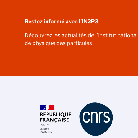
Restez informé avec l'IN2P3
Découvrez les actualités de l’Institut nationa
de physique des particules