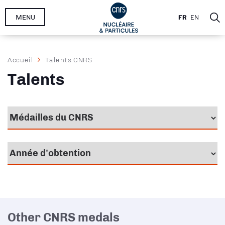
Aller
MENU
FR
EN
au
contenu
principal
Fil
Accueil
Talents CNRS
d'Ariane
Talents
Other CNRS medals