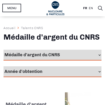
Aller
MENU
FR
EN
au
contenu
principal
Fil
Accueil
Talents CNRS
d'Ariane
Médaille d’argent du CNRS
Médaille d’argent