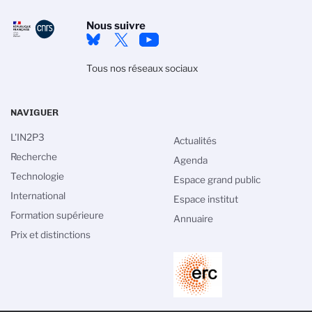
Nous suivre
Tous nos réseaux sociaux
NAVIGUER
L'IN2P3
Actualités
Recherche
Agenda
Technologie
Espace grand public
International
Espace institut
Gestion des cookies
Formation supérieure
Annuaire
La politique de gestion des cookies du CNRS est élaborée en
Prix et distinctions
adéquation avec sa mission de recherche scientifique. Ce site
vous donne l’information sur les cookies qu’il utilise et le contrôle
de ceux non nécessaires à son fonctionnement et son
amélioration.
Lire la politique de confidentialité