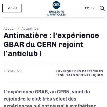
Aller
MENU
FR
EN
au
contenu
principal
Fil
Accueil
Actualités
Antimatière : l’expérience
d'Ariane
GBAR du CERN rejoint
l’anticlub !
29 juin 2023
PHYSIQUE DES PARTICULES
RÉSULTATS SCIENTIFIQUES
L’expérience GBAR, au CERN, vient de
rejoindre le club très sélect des
expériences qui ont réussi à synthétiser