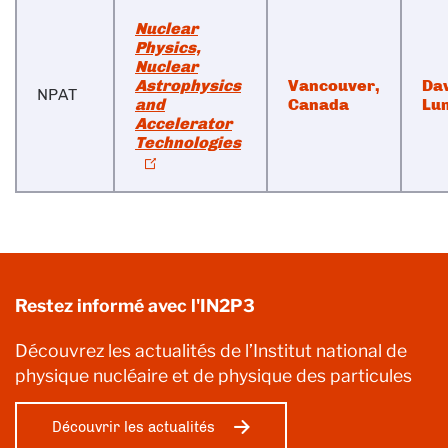
Nuclear
Physics,
Nuclear
Astrophysics
Vancouver,
Da
NPAT
and
Canada
Lu
Accelerator
Technologies
Restez informé avec l'IN2P3
Découvrez les actualités de l’Institut national de
physique nucléaire et de physique des particules
Découvrir les actualités