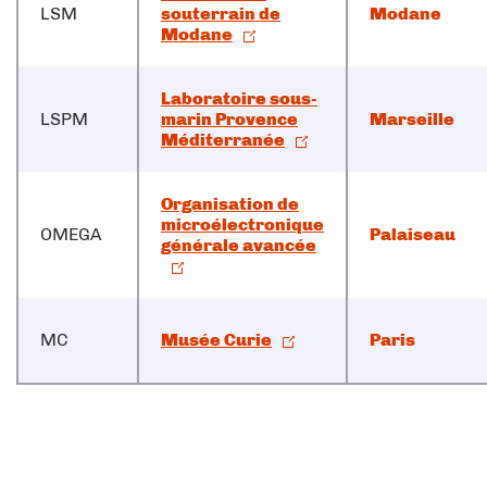
LSM
souterrain de
Modane
Modane
Laboratoire sous-
LSPM
marin Provence
Marseille
Méditerranée
Organisation de
microélectronique
OMEGA
Palaiseau
générale avancée
MC
Musée Curie
Paris