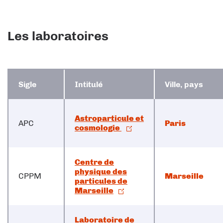
Les laboratoires
Sigle
Intitulé
Ville, pays
Astroparticule et
APC
Paris
cosmologie
Centre de
physique des
CPPM
Marseille
particules de
Marseille
Laboratoire de