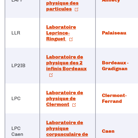
physique des
particules
Laboratoire
LLR
Leprince-
Palaiseau
Ringuet
Laboratoire de
physique des 2
Bordeaux -
LP2IB
infinis Bordeaux
Gradignan
Laboratoire de
Clermont-
LPC
physique de
Ferrand
Clermont
Laboratoire de
LPC
physique
Caen
Caen
corpusculaire de