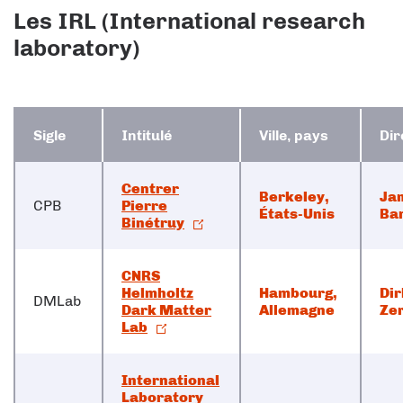
Les IRL (International research
laboratory)
Sigle
Intitulé
Ville, pays
Dir
Centrer
Berkeley,
Ja
CPB
Pierre
É
tats-Unis
Bar
Binétruy
CNRS
Helmholtz
Hambourg,
Dir
DMLab
Dark Matter
Allemagne
Ze
Lab
International
Laboratory