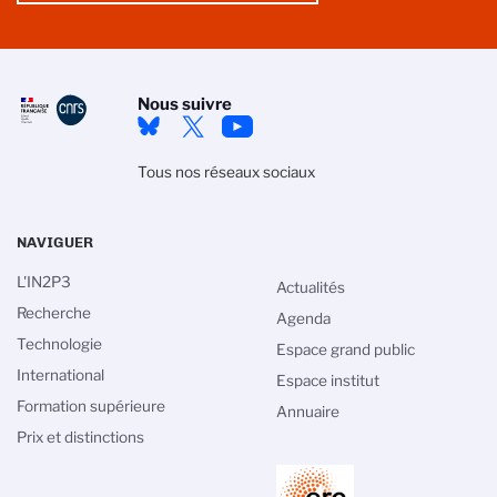
Nous suivre
Tous nos réseaux sociaux
NAVIGUER
L'IN2P3
Actualités
Recherche
Agenda
Technologie
Espace grand public
International
Espace institut
 des cookies
Formation supérieure
Annuaire
e gestion des cookies du CNRS est élaborée en
Prix et distinctions
c sa mission de recherche scientifique. Ce site
formation sur les cookies qu’il utilise et le contrôle