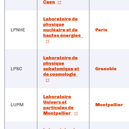
Caen
Laboratoire de
physique
LPNHE
nucléaire et de
Paris
hautes énergies
Laboratoire de
physique
LPSC
subatomique et
Grenoble
de cosmologie
Laboratoire
Univers et
LUPM
Montpellier
particules de
Montpellier