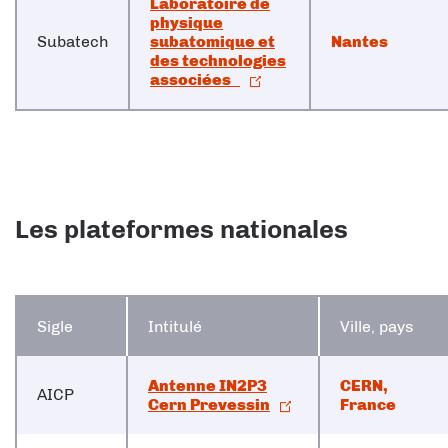
Laboratoire de
physique
Subatech
subatomique et
Nantes
des technologies
associées
Les plateformes nationales
Sigle
Intitulé
Ville, pays
Antenne IN2P3
CERN,
AICP
Cern Prevessin
France