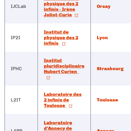
physique des 2
IJCLab
Orsay
infinis - Irène
Joliot-Curie
Institut de
IP2I
physique des 2
Lyon
infinis
Institut
pluridisciplinaire
IPHC
Strasbourg
Hubert Curien
Laboratoire des
L2IT
2 infinis de
Toulouse
Toulouse
Laboratoire
d’Annecy de
LAPP
Annecy