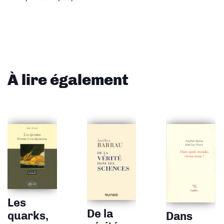
À lire également
Les
De la
quarks,
Dans