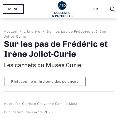
Aller
MENU
FR
au
contenu
principal
Fil
Accueil
Librairie
Sur les pas de Frédéric et Irène
Joliot-Curie
d'Ariane
Sur les pas de Frédéric et
Irène Joliot-Curie
Les carnets du Musée Curie
Philosophie et histoire des sciences
Auteur(s)
Clarisse Chavanne
Camilla Maiani
Publication
décembre 2025