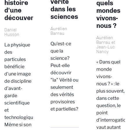
vérité
histoire
quels
dans les
d'une
mondes
sciences
découverte
vivons-
nous ?
Aurélien
Daniel
Barrau
Husson
Aurélien
Barrau et
Qu'est-ce
La physique
Jean-Luc
que la
Nancy
des
science?
particules
« Dans quel
Peut-elle
bénéficie
monde
découvrir
d'une image
vivons-
"la" Vérité ou
de discipline
nous ? » : le
seulement
d'avant-
plus souvent,
des vérités
garde
dans cette
provisoires
scientifique
question, le
et partielles?
et
point
technologique.
d’interrogation
Même si son
vaut autant