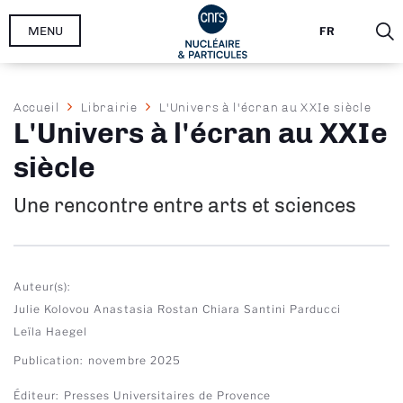
Aller
MENU
FR
au
contenu
principal
Fil
Accueil
Librairie
L'Univers à l'écran au XXIe siècle
L'Univers à l'écran au XXIe
d'Ariane
siècle
Une rencontre entre arts et sciences
Auteur(s)
Julie Kolovou
Anastasia Rostan
Chiara Santini Parducci
Leïla Haegel
Publication
novembre 2025
Éditeur
Presses Universitaires de Provence