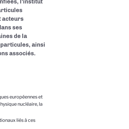
fiées, l'institut
articules
t acteurs
dans ses
ines de la
particules, ainsi
ons associés.
giques européennes et
hysique nucléaire, la
ationaux liés à ces