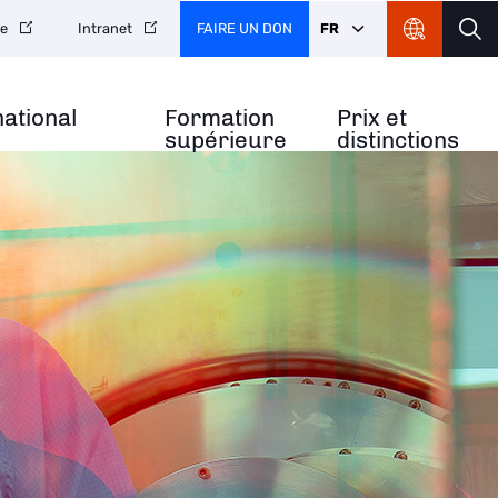
FAIRE UN DON
FR
re
Intranet
national
Formation
Prix et
supérieure
distinctions