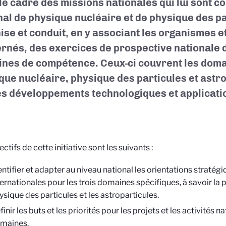
e cadre des missions nationales qui lui sont con
nal de physique nucléaire et de physique des p
ise et conduit, en y associant les organismes e
rnés, des exercices de prospective nationale 
nes de compétence. Ceux-ci couvrent les doma
que nucléaire, physique des particules et astro
es développements technologiques et applicati
ctifs de cette initiative sont les suivants :
entifier et adapter au niveau national les orientations straté
ternationales pour les trois domaines spécifiques, à savoir la p
ysique des particules et les astroparticules.
inir les buts et les priorités pour les projets et les activités n
maines.