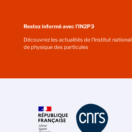
Restez informé avec l'IN2P3
Découvrez les actualités de l’Institut nationa
de physique des particules