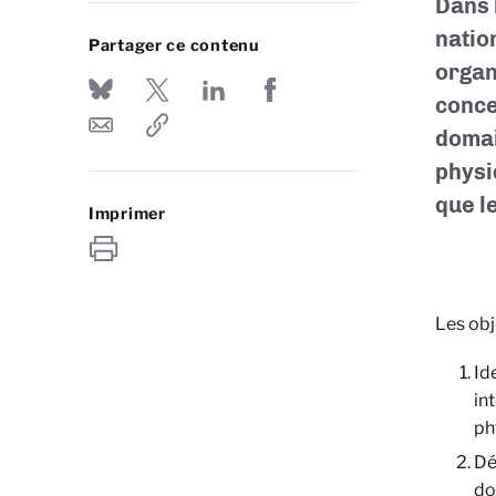
Dans l
natio
Partager ce contenu
organ
conce
domai
physi
que l
Imprimer
Les obje
Id
in
ph
Déf
do