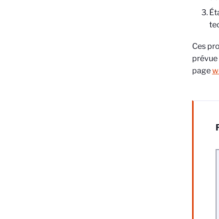
Ét
te
Ces pro
prévue 
page
w