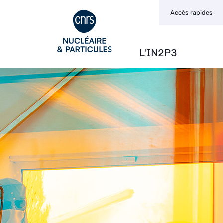
Navigation
Aller
Accès rapides
secondaire
au
contenu
principal
L'IN2P3
Navigation
principale