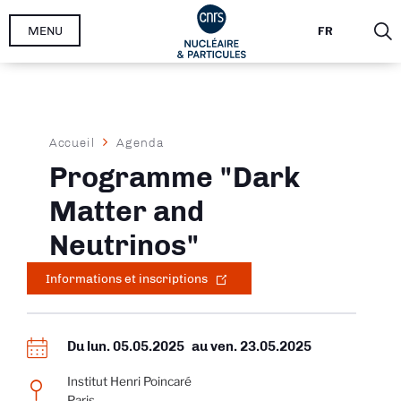
Aller
MENU
FR
au
contenu
principal
Fil
Accueil
Agenda
d'Ariane
Programme "Dark
Matter and
Neutrinos"
Informations et inscriptions
Du
lun. 05.05.2025
au
ven. 23.05.2025
Institut Henri Poincaré
Paris