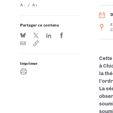
A
A
-
+
E
Partager ce contenu
C
Cette
Imprimer
à Chi
la th
l'ordr
La sé
obser
soumi
soumi