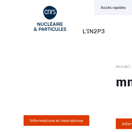
Navigation
Aller
Accès rapides
secondaire
au
contenu
principal
L'IN2P3
Navigation
principale
Fil
Accueil
d'Ari
mm
Informations et inscriptions
Infor