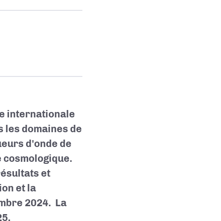
e internationale
s les domaines de
gueurs d'onde de
lle cosmologique.
ésultats et
on et la
embre 2024. La
25.