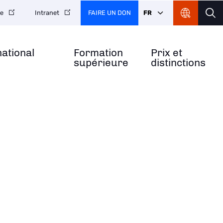
FAIRE UN DON
FR
re
Intranet
national
Formation
Prix et
supérieure
distinctions