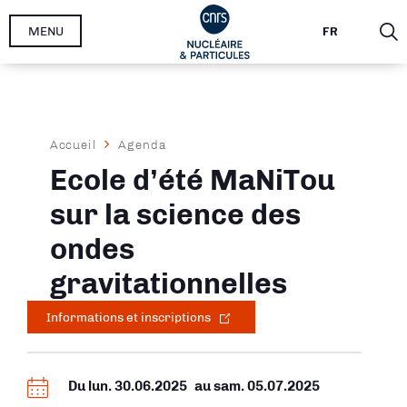
Aller
MENU
FR
au
contenu
principal
Fil
Accueil
Agenda
d'Ariane
Ecole d’été MaNiTou
sur la science des
ondes
gravitationnelles
Informations et inscriptions
Du
lun. 30.06.2025
au
sam. 05.07.2025