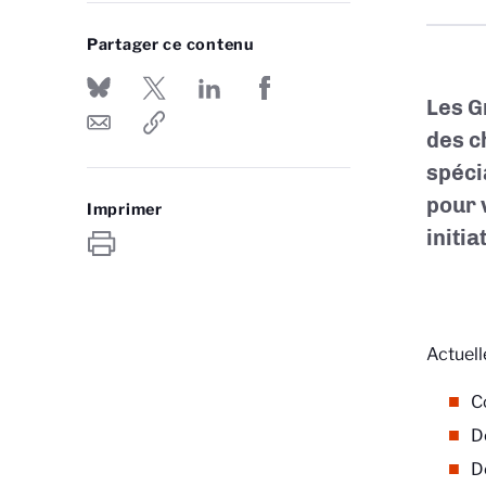
Partager ce contenu
Les G
des c
spéci
pour 
Imprimer
initi
Actuell
C
D
D