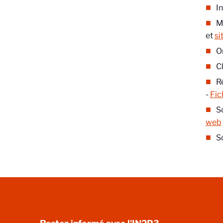
In
M
et
si
O
C
R
-
Fic
S
web
S