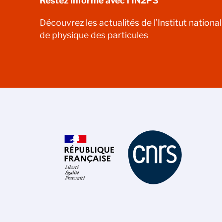
Restez informé avec l'IN2P3
Découvrez les actualités de l’Institut nationa
de physique des particules