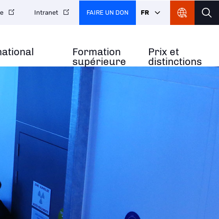
FAIRE UN DON
FR
re
Intranet
national
Formation
Prix et
supérieure
distinctions