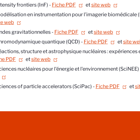
tensity frontiers (InF) -
Fiche PDF
et
site web
odélisation en instrumentation pour l'imagerie biomédicale 
te web
ndes gravitationnelles -
Fiche PDF
et
site web
hromodynamique quantique (QCD) -
Fiche PDF
et
site we
éactions, structure et astrophysique nucléaires : expériences
he PDF
et
site web
ciences nucléaires pour l'énergie et l'environnement (SciNEE)
ciences of particle accelerators (SciPac)
-
Fiche PDF
et
si