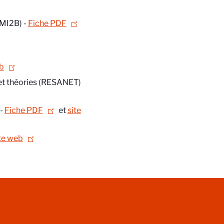
(MI2B) -
Fiche PDF
b
 et théories (RESANET)
 -
Fiche PDF
et
site
te web