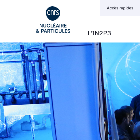
Navigation
Aller
Accès rapides
secondaire
au
contenu
principal
L'IN2P3
Navigation
principale