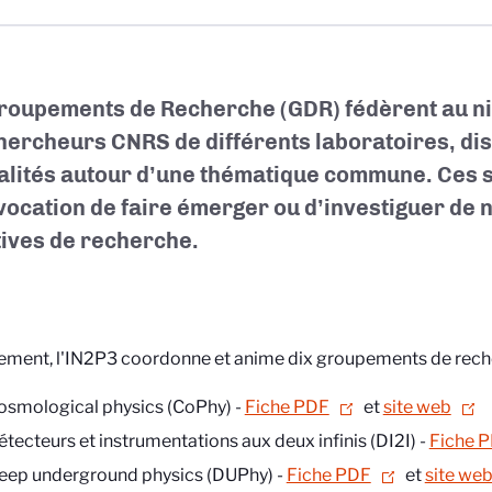
roupements de Recherche (GDR) fédèrent au ni
hercheurs CNRS de différents laboratoires, dis
alités autour d’une thématique commune. Ces s
vocation de faire émerger ou d’investiguer de n
atives de recherche.
ement, l'IN2P3 coordonne et anime
dix
groupements de reche
osmological physics (CoPhy) -
Fiche PDF
et
site web
étecteurs et instrumentations aux deux infinis (DI2I) -
Fiche 
eep underground physics (DUPhy)
-
Fiche PDF
et
site we