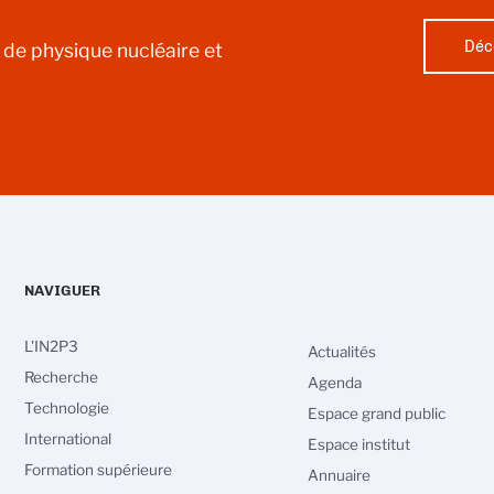
Déc
l de physique nucléaire et
NAVIGUER
L'IN2P3
Actualités
Recherche
Agenda
Technologie
Espace grand public
International
Espace institut
Formation supérieure
Annuaire