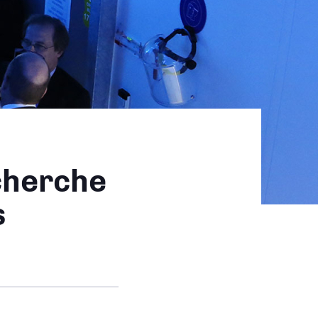
cherche
s