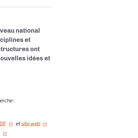
veau national
ciplines et
tructures ont
ouvelles idées et
rche :
PDF
et
site web
b