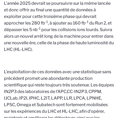
L’année 2025 devrait se poursuivre sur la même lancée
et donc offrir au final une quantité de données à
exploiter pour cette troisième phase qui devrait
-1
-1
approcher les 280 fb
, à ajouter au 160 fb
du Run 2, et
-1
dépasser les 5 nb
pour les collisions ions lourds. Suivra
alors un nouvel arrêt long de la machine pour entrer dans
une nouvelle ère, celle de la phase de haute luminosité du
LHC (HL-LHC).
L’exploitation de ces données avec
une statistique sans
précédent promet une abondante production
scientifique qui reste toujours très soutenue. Les équipes
IN2P3 des laboratoires de l’APC,CC-IN2P3, CPPM,
IJCLab, IP2I, IPHC, L2IT, LAPP, LLR, LPCA, LPNHE,
LPSC, Omega et Subatech sont fortement mobilisées
sur les expériences du LHC et HL-LHC, afin d’opérer,
maintenir et améliorer les détecteurs ainsi que les