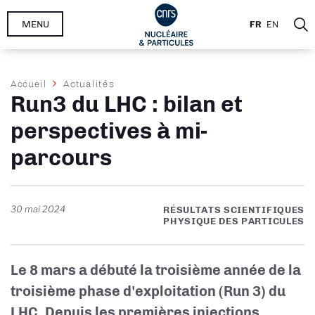
Aller
MENU
FR
EN
au
contenu
principal
Fil
Accueil
Actualités
Run3 du LHC : bilan et
d'Ariane
perspectives à mi-
parcours
30 mai 2024
RÉSULTATS SCIENTIFIQUES
PHYSIQUE DES PARTICULES
Le 8 mars a débuté la troisième année de la
troisième phase d'exploitation (Run 3) du
LHC. Depuis les premières injections,