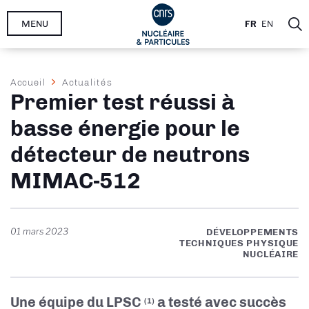
Aller
MENU
FR
EN
au
contenu
principal
Fil
Accueil
Actualités
Premier test réussi à
d'Ariane
basse énergie pour le
détecteur de neutrons
MIMAC-512
01 mars 2023
DÉVELOPPEMENTS
TECHNIQUES PHYSIQUE
NUCLÉAIRE
Une équipe du LPSC
a testé avec succès
(1)