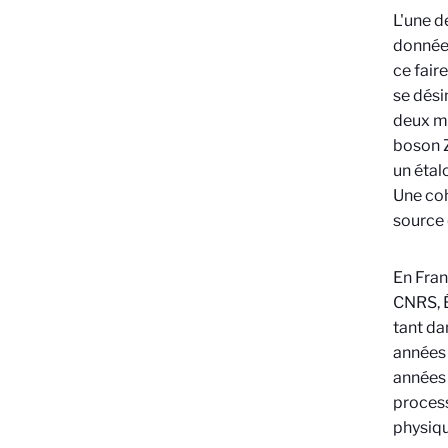
L'une d
données
ce fair
se dési
deux mu
boson Z
un étal
Une coh
source 
En Fran
CNRS, É
tant da
années 
années 
process
physiqu