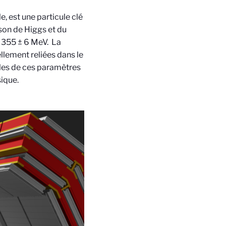
e, est une particule clé
son de Higgs et du
0 355 ± 6 MeV. La
lement reliées dans le
les de ces paramètres
sique.