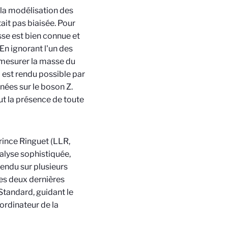
e la modélisation des
ait pas biaisée. Pour
asse est bien connue et
n ignorant l'un des
u mesurer la masse du
est rendu possible par
nées sur le boson Z.
t la présence de toute
rince Ringuet (LLR,
alyse sophistiquée,
tendu sur plusieurs
des deux dernières
tandard, guidant le
ordinateur de la