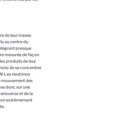
re de leur masse
its au centre du
intègrent presque
tre mesurée de façon
des produits de leur
hoisi de se concentrer
W. Les neutrinos
 de mouvement des
ose donc sur une
ransverse et de la
ation extrêmement
te.