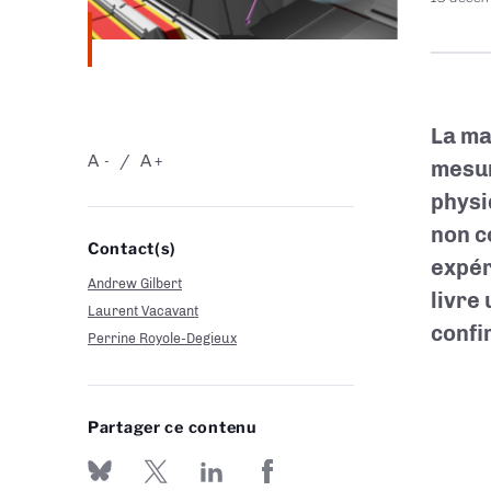
La ma
A
A
-
+
mesur
physi
non c
Contact(s)
expér
Andrew Gilbert
livre
Laurent Vacavant
confi
Perrine Royole-Degieux
Partager ce contenu