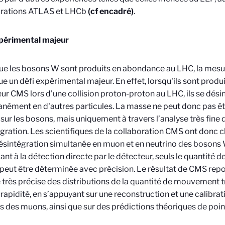
orations ATLAS et LHCb
(cf encadré)
.
xpérimental majeur
ue les bosons W sont produits en abondance au LHC, la mesu
ue un défi expérimental majeur. En effet, lorsqu'ils sont produ
ur CMS lors d'une collision proton-proton au LHC, ils se dés
anément en d'autres particules. La masse ne peut donc pas ê
 sur les bosons, mais uniquement à travers l’analyse très fine 
gration. Les scientifiques de la collaboration CMS ont donc c
désintégration simultanée en muon et en neutrino des bosons 
nt à la détection directe par le détecteur, seuls le quantité
eut être déterminée avec précision. Le résultat de CMS rep
très précise des distributions de la quantité de mouvement t
apidité, en s’appuyant sur une reconstruction et une calibr
s des muons, ainsi que sur des prédictions théoriques de poin