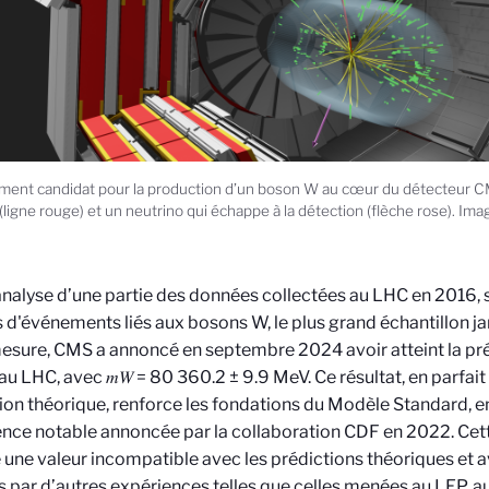
ent candidat pour la production d’un boson W au cœur du détecteur C
ligne rouge) et un neutrino qui échappe à la détection (flèche rose). I
nalyse d’une partie des données collectées au LHC en 2016, 
s d'événements liés aux bosons W, le plus grand échantillon ja
esure, CMS a annoncé en septembre 2024 avoir atteint la préc
 au LHC, avec 𝑚𝑊 = 80 360.2 ± 9.9 MeV. Ce résultat, en parfai
ion théorique, renforce les fondations du Modèle Standard, en
nce notable annoncée par la collaboration CDF en 2022. Cett
une valeur incompatible avec les prédictions théoriques et av
 par d’autres expériences telles que celles menées au LEP, au