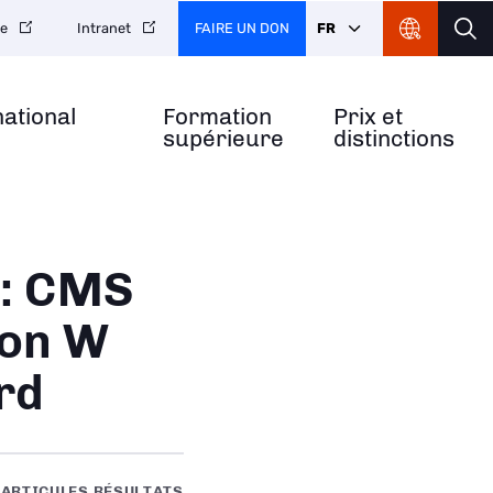
FAIRE UN DON
FR
re
Intranet
national
Formation
Prix et
supérieure
distinctions
 : CMS
son W
rd
PARTICULES RÉSULTATS