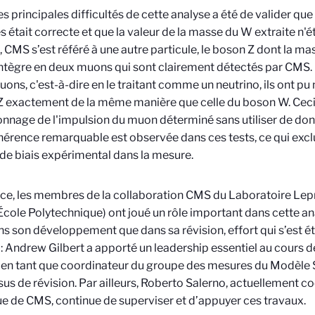
es principales difficultés de cette analyse a été de valider qu
 était correcte et que la valeur de la masse du W extraite n'ét
e, CMS s’est référé à une autre particule, le boson Z dont la m
ntègre en deux muons qui sont clairement détectés par CMS. E
ons, c'est-à-dire en le traitant comme un neutrino, ils ont p
 exactement de la même manière que celle du boson W. Ceci 
onnage de l'impulsion du muon déterminé sans utiliser de don
érence remarquable est observée dans ces tests, ce qui exclu
de biais expérimental dans la mesure.
ce, les membres de la collaboration CMS du Laboratoire Lep
cole Polytechnique) ont joué un rôle important dans cette an
ns son développement que dans sa révision, effort qui s’est é
: Andrew Gilbert a apporté un leadership essentiel au cours 
en tant que coordinateur du groupe des mesures du Modèle S
us de révision. Par ailleurs, Roberto Salerno, actuellement co
e de CMS, continue de superviser et d’appuyer ces travaux.