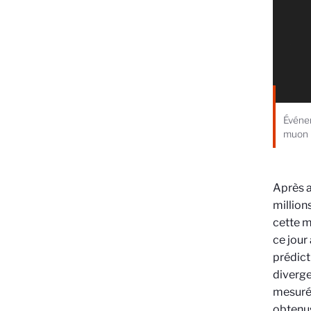
Événem
muon (
Après a
million
cette m
ce jour
prédict
diverge
mesuré 
obtenus