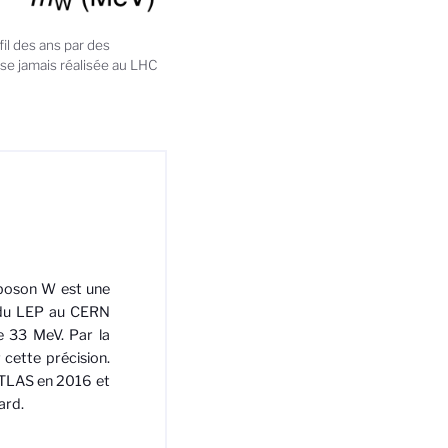
l des ans par des
se jamais réalisée au LHC
 boson W est une
s du LEP au CERN
e 33 MeV. Par la
 cette précision.
 ATLAS en 2016 et
ard.