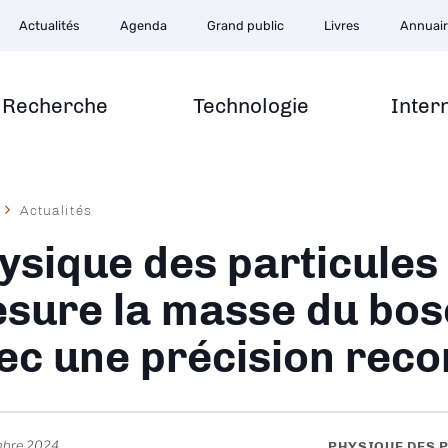
Actualités
Agenda
Grand public
Livres
Annuai
Recherche
Technologie
Inter
Actualités
ane
ysique des particules
sure la masse du bo
ec une précision reco
mbre 2024
PHYSIQUE DES 