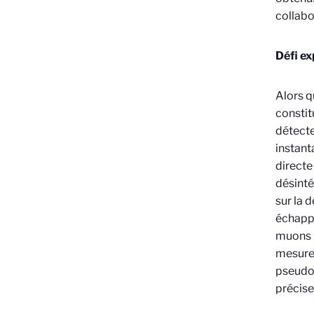
collab
Défi e
Alors q
constit
détecte
instant
directe
désinté
sur la 
échappa
muons p
mesure 
pseudor
précise