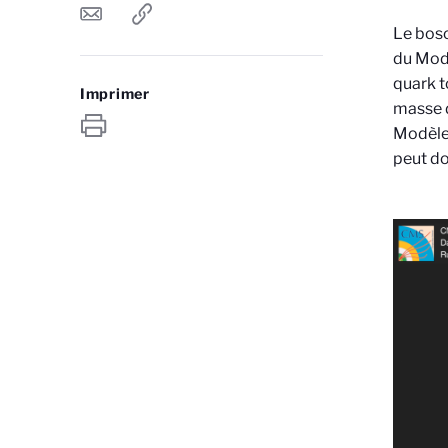
Le boso
du Modè
quark t
Imprimer
masse d
Modèle 
peut do