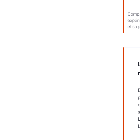
Compar
expéri
et sa 
D
p
o
s
L
L