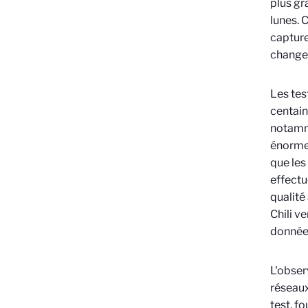
plus gr
lunes. 
capture
changen
Les tes
centain
notamme
énormes
que les
effectu
qualité
Chili v
donnée
L'obser
réseaux
test, f