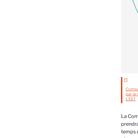
Compar
par la 
LSST
La ComC
prendra
temps d