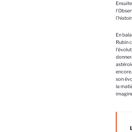
Ensuite
l'Obser
l'histoi
En bala
Rubin c
l'évolut
donnera
astéroï
encore.
son évo
la mati
imagin