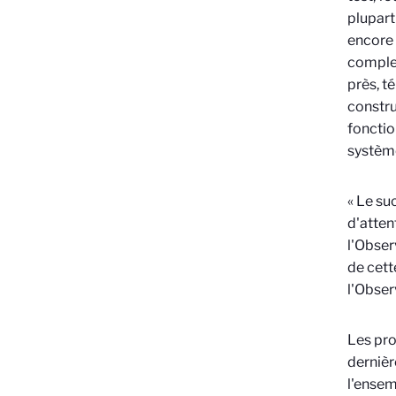
plupart
encore 
complex
près, t
constru
fonctio
système
«
Le su
d'atten
l'Obser
de cett
l'Obser
Les pro
dernièr
l'ensem