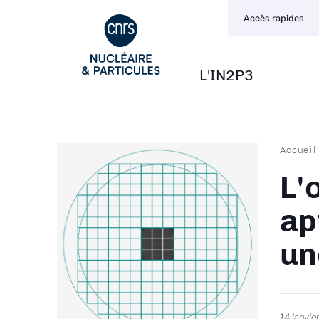
Navigation
Aller
Accès rapides
secondaire
au
contenu
principal
L'IN2P3
Navigation
principale
Fil
Accueil
d'Ari
L'
ap
un
14 janvie