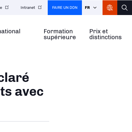
FAIRE UN DON
FR
re
Intranet
national
Formation
Prix et
supérieure
distinctions
claré
sts avec