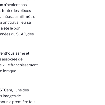
ux n'avaient pas
 toutes les pièces
onnées au millimètre
 ont travaillé à sa
a été le bon
données du SLAC, des
d'enthousiasme et
ce associée de
e.
«
Le franchissement
nd lorsque
SSTCam, l'une des
les images de
our la première fois.