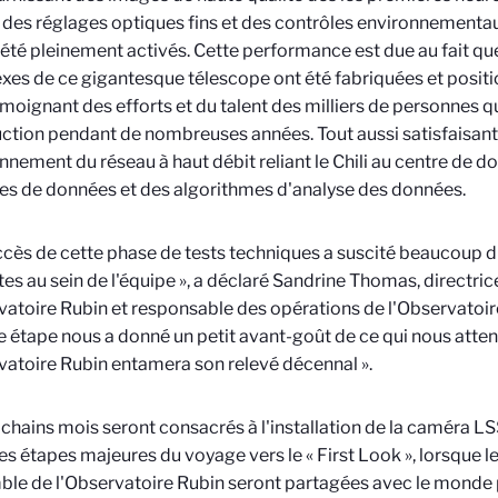
 des réglages optiques fins et des contrôles environnementa
été pleinement activés. Cette performance est due au fait que
es de ce gigantesque télescope ont été fabriquées et positi
émoignant des efforts et du talent des milliers de personnes qui
ction pendant de nombreuses années. Tout aussi satisfaisant 
nnement du réseau à haut débit reliant le Chili au centre de 
s de données et des algorithmes d'analyse des données.
ccès de cette phase de tests techniques a suscité beaucoup 
tes au sein de l'équipe », a déclaré Sandrine Thomas, directri
vatoire Rubin et responsable des opérations de l'Observatoir
e étape nous a donné un petit avant-goût de ce qui nous atte
vatoire Rubin entamera son relevé décennal ».
chains mois seront consacrés à l'installation de la caméra L
es étapes majeures du voyage vers le « First Look », lorsque 
ble de l'Observatoire Rubin seront partagées avec le monde p