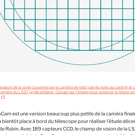
aison de la zone couverte par la caméra de test (carrés noirs au centre) et d
caméra du LSST (grille entière). Cliquez sur l'image pour explorer la photo en
am est une version beaucoup plus petite de la caméra final
 bientôt place à bord du télescope pour réaliser l'étude déce
e Rubin. Avec 189 capteurs CCD, le champ de vision de la L