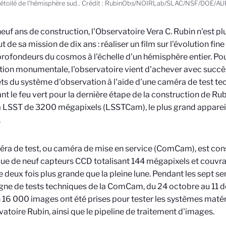
l étoilé de l'hémisphère sud.. Crédit : RubinObs/NOIRLab/SLAC/NSF/DOE/AUR
euf ans de construction, l'Observatoire Vera C. Rubin n'est p
t de sa mission de dix ans : réaliser un film sur l'évolution fin
profondeurs du cosmos à l'échelle d'un hémisphère entier. Po
ion monumentale, l'observatoire vient d'achever avec succès
s du système d'observation à l'aide d'une caméra de test t
t le feu vert pour la dernière étape de la construction de Rubin 
 LSST de 3200 mégapixels (LSSTCam), le plus grand apparei
.
ra de test, ou caméra de mise en service (ComCam), est con
e de neuf capteurs CCD totalisant 144 mégapixels et couvra
 deux fois plus grande que la pleine lune. Pendant les sept s
ne de tests techniques de la ComCam, du 24 octobre au 11 
 16 000 images ont été prises pour tester les systèmes matéri
vatoire Rubin, ainsi que le pipeline de traitement d'images.