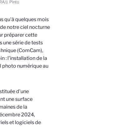
A/J. Pinto
lus qu'à quelques mois
e de notre ciel nocturne
ur préparer cette
 une série de tests
echnique (ComCam),
: l'installation de la
l photo numérique au
stituée d'une
nt une surface
emaines de la
décembre 2024,
els et logiciels de