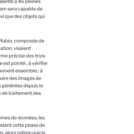
alente à 45 pleines
Cam sera capable de
si que des objets qui
e Rubin, composée de
ation, visaient
rme précise des trois
est pointé ; à vérifier
tement ensemble ; à
duire des images de
es générées depuis le
es de traitement des
tèmes de données, les
ndant cette phase de
es, alors même que la