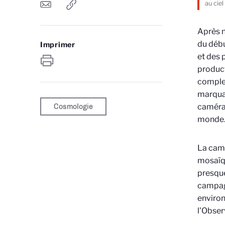
au cie
Après n
du débu
Imprimer
et des 
product
complet
marquan
Cosmologie
caméra
monde
La camé
mosaïqu
presque
campag
environ
l'Obser