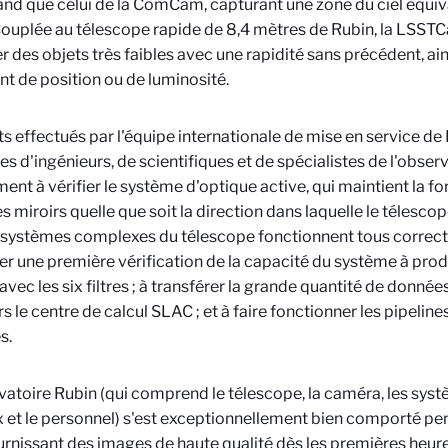
and que celui de la ComCam, capturant une zone du ciel équiv
Couplée au télescope rapide de 8,4 mètres de Rubin, la LSST
r des objets très faibles avec une rapidité sans précédent, ain
t de position ou de luminosité.
ts effectués par l'équipe internationale de mise en service d
es d'ingénieurs, de scientifiques et de spécialistes de l'observ
nt à vérifier le système d'optique active, qui maintient la fo
 miroirs quelle que soit la direction dans laquelle le télescope 
 systèmes complexes du télescope fonctionnent tous correc
er une première vérification de la capacité du système à pro
 avec les six filtres ; à transférer la grande quantité de donné
ers le centre de calcul SLAC ; et à faire fonctionner les pipelin
s.
vatoire Rubin (qui comprend le télescope, la caméra, les sys
 et le personnel) s'est exceptionnellement bien comporté pe
ournissant des images de haute qualité dès les premières heur