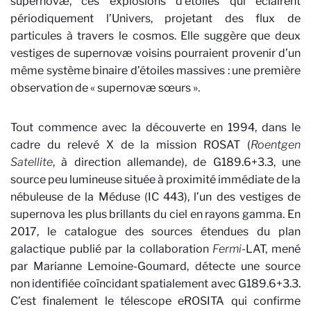
supernovæ, ces explosions d’étoiles qui éclairent
périodiquement l’Univers, projetant des flux de
particules à travers le cosmos. Elle suggère que deux
vestiges de supernovæ voisins pourraient provenir d’un
même système binaire d’étoiles massives : une première
observation de « supernovæ sœurs ».
Tout commence avec la découverte en 1994, dans le
cadre du relevé X de la mission ROSAT (
Roentgen
Satellite
, à direction allemande), de G189.6+3.3, une
source peu lumineuse située à proximité immédiate de la
nébuleuse de la Méduse (IC 443), l’un des vestiges de
supernova les plus brillants du ciel en rayons gamma. En
2017, le catalogue des sources étendues du plan
galactique publié par la collaboration
Fermi
-LAT, mené
par Marianne Lemoine-Goumard, détecte une source
non identifiée coïncidant spatialement avec G189.6+3.3.
C’est finalement le télescope eROSITA qui confirme