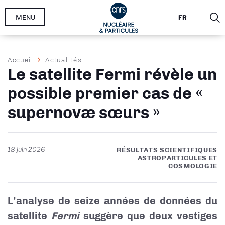
Aller
MENU
FR
au
contenu
principal
Fil
Accueil
Actualités
Le satellite Fermi révèle un
d'Ariane
possible premier cas de «
supernovæ sœurs »
18 juin 2026
RÉSULTATS SCIENTIFIQUES
ASTROPARTICULES ET
COSMOLOGIE
L’analyse de seize années de données du
satellite
Fermi
suggère que deux vestiges