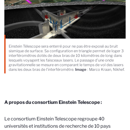
Einstein Télescope sera enterré pour ne pas être exposé au bruit
sismique de surface. Sa configuration en triangle permet de loger 3
interféromètres dotés de deux bras de 10 kilomètres de long dans
lesquels voyagent les faisceaux lasers. Le passage d’une onde
gravitationnelle se mesure en comparant le temps de vol des lasers
dans les deux bras de l’interféromètre.
Image
: Marco Kraan, Nikhef.
A propos du consortium Einstein Telescope :
Le consortium Einstein Telescope regroupe 40
universités et institutions de recherche de 10 pays