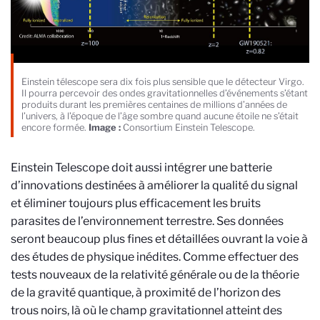
Einstein télescope sera dix fois plus sensible que le détecteur Virgo.
Il pourra percevoir des ondes gravitationnelles d’événements s’étant
produits durant les premières centaines de millions d’années de
l’univers, à l’époque de l’âge sombre quand aucune étoile ne s’était
encore formée.
Image :
Consortium Einstein Telescope.
Einstein Telescope doit aussi intégrer une batterie
d’innovations destinées à améliorer la qualité du signal
et éliminer toujours plus efficacement les bruits
parasites de l’environnement terrestre. Ses données
seront beaucoup plus fines et détaillées ouvrant la voie à
des études de physique inédites. Comme effectuer des
tests nouveaux de la relativité générale ou de la théorie
de la gravité quantique, à proximité de l’horizon des
trous noirs, là où le champ gravitationnel atteint des