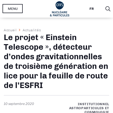
Aller
MENU
FR
au
contenu
principal
Fil
Accueil
Actualités
Le projet « Einstein
d'Ariane
Telescope », détecteur
d’ondes gravitationnelles
de troisième génération en
lice pour la feuille de route
de l’ESFRI
10 septembre 2020
INSTITUTIONNEL
ASTROPARTICULES ET
COSMOLOGIE