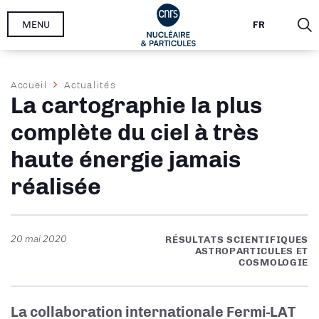
Aller
MENU
FR
au
contenu
principal
Fil
Accueil
Actualités
La cartographie la plus
d'Ariane
complète du ciel à très
haute énergie jamais
réalisée
20 mai 2020
RÉSULTATS SCIENTIFIQUES
ASTROPARTICULES ET
COSMOLOGIE
La collaboration internationale Fermi-LAT