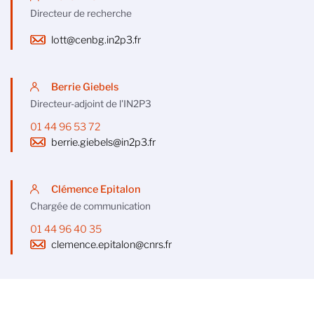
Directeur de recherche
lott@cenbg.in2p3.fr
Berrie Giebels
Directeur-adjoint de l'IN2P3
01 44 96 53 72
berrie.giebels@in2p3.fr
Clémence Epitalon
Chargée de communication
01 44 96 40 35
clemence.epitalon@cnrs.fr