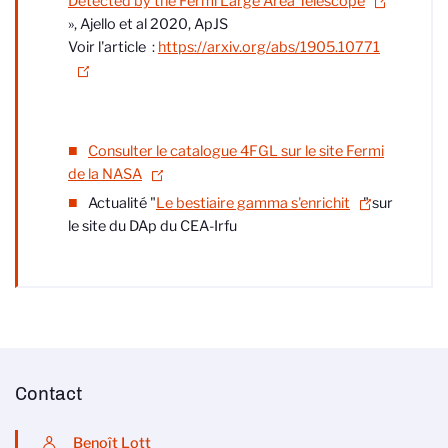
Detected by the Fermi Large Area Telescope
»,
Ajello
et al 2020, ApJS
Voir l'article :
https://arxiv.org/abs/1905.10771
Consulter le catalogue 4FGL sur le site Fermi
de la NASA
Actualité "
Le bestiaire gamma s'enrichit
" sur
le site du DAp
du CEA-Irfu
Contact
Benoît Lott