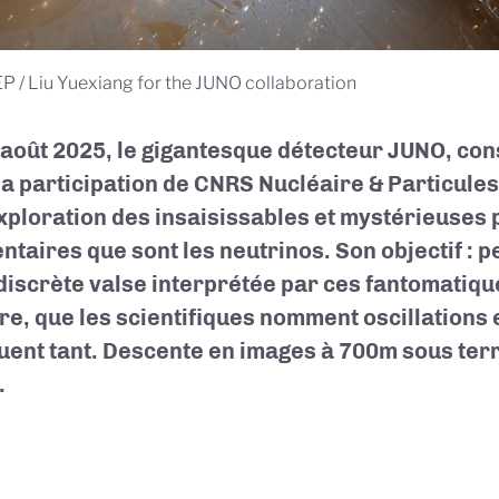
P / Liu Yuexiang for the JUNO collaboration
 août 2025, le gigantesque détecteur JUNO, con
la participation de CNRS Nucléaire & Particul
xploration des insaisissables et mystérieuses 
ntaires que sont les neutrinos. Son objectif : p
 discrète valse interprétée par ces fantomatiqu
re, que les scientifiques nomment oscillations e
guent tant. Descente en images à 700m sous ter
.