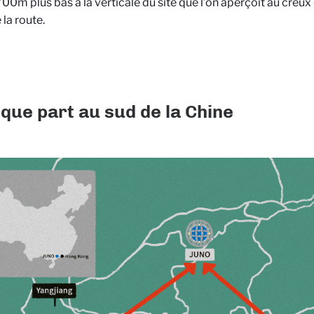
700m plus bas à la verticale du site que l’on aperçoit au cre
 la route.
que part au sud de la Chine