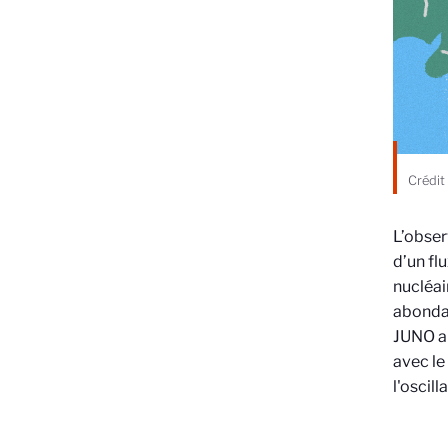
Crédit
L’obser
d’un fl
nucléai
abondan
JUNO a 
avec le
l'oscill