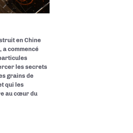
struit en Chine
es, a commencé
particules
ercer les secrets
es grains de
t qui les
re au cœur du