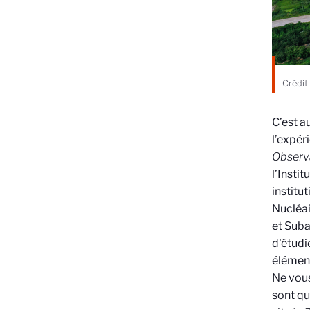
Crédit
C’est a
l’expér
Observ
l’Insti
institu
Nucléai
et Suba
d'étudi
élément
Ne vous
sont qu