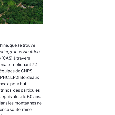
Chine, que se trouve
nderground Neutrino
e (CAS) à travers
ionale impliquant 72
es équipes de CNRS
 IPHC, LP2I Bordeaux
nce a pour but
rinos, des particules
depuis plus de 60 ans.
s dans les montagnes ne
ience souterraine