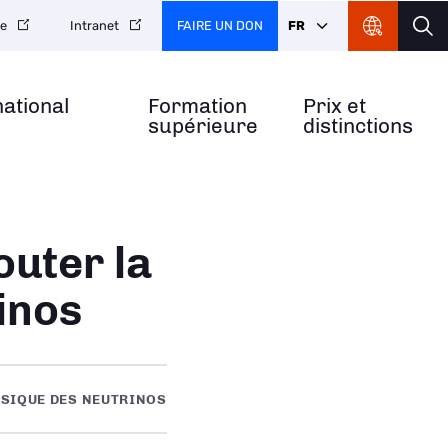
FAIRE UN DON
FR
re
Intranet
national
Formation
Prix et
supérieure
distinctions
outer la
inos
SIQUE DES NEUTRINOS