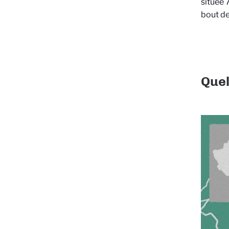
située 
bout de
Quel