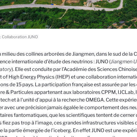
 : Collaboration JUNO
u milieu des collines arborées de Jiangmen, dans le sud de la 
ience internationale d’étude des neutrinos : JUNO (
Jiangmen U
atory
). Elle est conduite par l’Académie des Sciences Chinois
tut of High Energy Physics (IHEP) et une collaboration internat
tions de 15 pays. La participation française est assurée par l
re & Particules appartenant aux laboratoires CPPM, IJCLab,
tech et à l'unité d'appui à la recherche OMEGA. Cette expérie
er avec une précision jamais égalée le comportement des neut
aires fantomatiques, que les scientifiques tentent de cerner 
 fiez pas trop à l’image, ces grandes infrastructures visible
e la partie émergée de l’iceberg. En effet JUNO est une expér