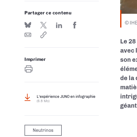
Partager ce contenu
© IHE
Le 28
avec 
son e
Imprimer
éléme
de la
matiè
intri
L'expérience JUNO en infographie
(6.8 Mo)
géant
Neutrinos