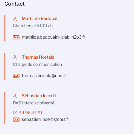
Contact
Mathilde Badoual
Chercheuse à IJCLab
mathilde.badoual@ijclab.in2p3.fr
Thomas Hortala
Chargé de communication
thomas.hortala@cnrs.fr
Sébastien Incerti
DAS Interdisciplinarité
01 44 96 47 91
sebastien.incerti@cnrs.fr