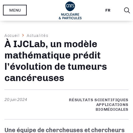
Aller
MENU
FR
au
contenu
principal
Fil
Accueil
Actualités
À IJCLab, un modèle
d'Ariane
mathématique prédit
l’évolution de tumeurs
cancéreuses
20 juin 2024
RÉSULTATS SCIENTIFIQUES
APPLICATIONS
BIOMÉDICALES
Une équipe de chercheuses et chercheurs