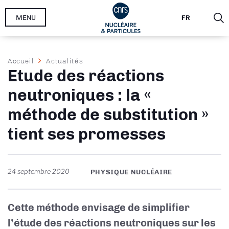
Aller
MENU
FR
au
contenu
principal
Fil
Accueil
Actualités
Etude des réactions
d'Ariane
neutroniques : la «
méthode de substitution »
tient ses promesses
24 septembre 2020
PHYSIQUE NUCLÉAIRE
Cette méthode envisage de simplifier
l’étude des réactions neutroniques sur les