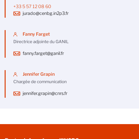
+33 5 57 12 08 60
jurado@cenbg.in2p3.fr
Fanny Farget
Directrice adjointe du GANIL
fanny.farget@ganil.fr
Jennifer Grapin
Chargée de communication
jennifer.grapin@cnrs.fr