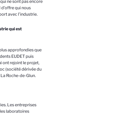
 qui ne sont pas encore
 d’offre qui nous
ort avec l’industrie.
trie qui est
n plus approfondies que
cédents EUDET puis
ont rejoint le projet,
roc (société dérivée du
à La Roche-de-Glun.
ies. Les entreprises
es laboratoires