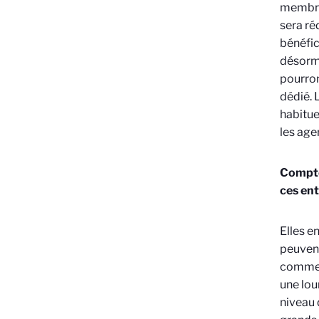
membres
sera ré
bénéfic
désorma
pourron
dédié. 
habitue
les age
Compte-
ces ent
Elles e
peuvent
commerc
une lou
niveau 