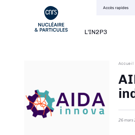
Navigation
Aller
Accès rapides
secondaire
au
contenu
principal
L'IN2P3
Navigation
principale
Fil
Accueil
d'Ari
AI
in
26 mars