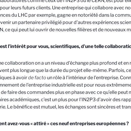
laboratoires comme ceux de l’IN2P3 ou le CERN, est pour ell
 pour leurs futurs clients. Une entreprise qui collabore avec no
nces du LHC par exemple, gagne en notoriété dans la commun
venir un partenaire privilégié pour d’autres expériences scie
, ce qui peut lui ouvrir de nouvelles filières et de nouveaux 
 est l’intérêt pour vous, scientifiques, d’une telle collaborati
e collaboration on a un niveau d’échange plus profond et en r
vent plus longue que la durée du projet elle-même. Parfois, ce
fiques à avoir
de facto
un rôle à l’intérieur de l’entreprise. Conn
nnement de l’entreprise industrielle est pour nous extrêmeme
de faire des commandes plus en phase avec ce qu’elle peut n
ires académiques, c’est un plus pour l’IN2P3 d’avoir des rapp
trie. Le bénéfice est mutuel, les échanges sont sincères et tra
 avez-vous « attiré » ces neuf entreprises européennes ?