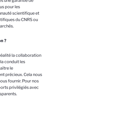
es une garantie de
us pour les
auté scientifique et
ntifiques du CNRS ou
marchés.
on ?
éalité la collaboration
la conduit les
aître le
nt précieux. Cela nous
ous fournir. Pour nos
orts privilégiés avec
nsparents.