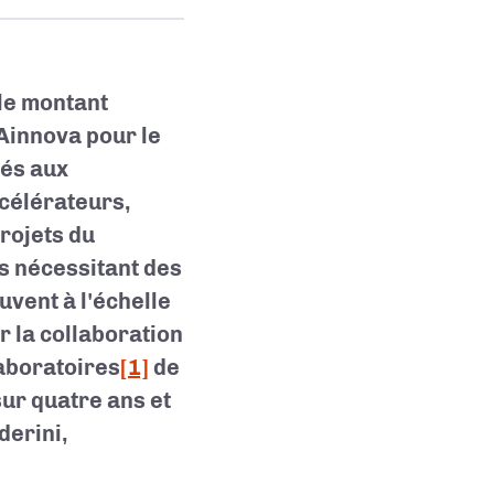
 le montant
innova pour le
nés aux
célérateurs,
rojets du
s nécessitant des
vent à l'échelle
r la collaboration
laboratoires
[1]
de
sur quatre ans et
derini,