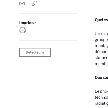
Quel es
Imprimer
Je suis
groupe 
montage
démarr
Détecteurs
statuer
membres
Que son
Le proj
technol
radiati