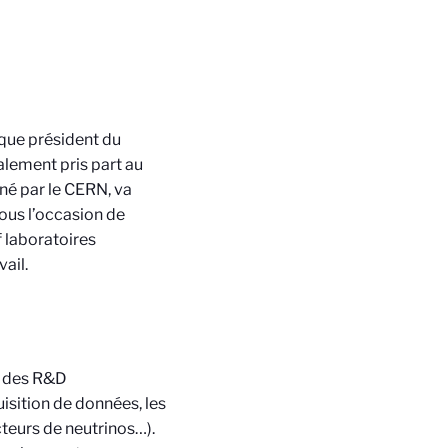
 que président du
lement pris part au
né par le CERN, va
nous l’occasion de
 laboratoires
ail.
 à des R&D
uisition de données, les
cteurs de neutrinos…)
.