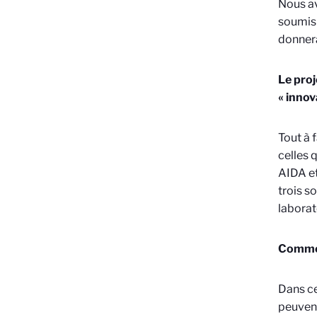
Nous av
soumis 
donnera
Le proj
« innov
Tout à 
celles 
AIDA et
trois s
laborat
Comment
Dans ce
peuvent