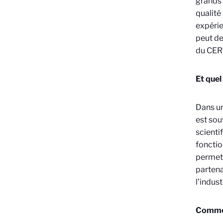
grands 
qualité
expérie
peut de
du CERN
Et quel
Dans un
est sou
scienti
fonctio
permet 
partena
l’indus
Comment