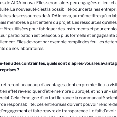
 de AIDAInnova. Elles seront alors peu engagées et leur ch
duite. La nouveauté c’est la possibilité pour certaines entrepr
iaires des ressources de AIDAInnova, au même titre qu’un labo
is membres à part entière du projet. Les ressources qu’elle
t être utilisées pour fabriquer des instruments et pour empl
Leur participation est beaucoup plus formelle et engageante 
llement. Elles devront par exemple remplir des feuilles de t
nts de nos laboratoires.
tenu des contraintes, quels sont d’après-vous les avantag
reprises ?
n retireront beaucoup d’avantages, dont en premier lieu la visib
 en effet revendiquer d’être membre du projet, et non un « si
ial. Cela témoigne d’un fort lien avec la communauté scienti
rde responsabilité : ces entreprises doivent pouvoir rendre d
d’engagement et faire œuvre de transparence. Le fait d’avoir