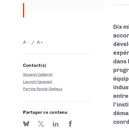
Dix
mi
accor
A
A
-
+
dével
expér
dans 
Contact(s)
progr
Giovanni Calderini
équip
Laurent Vacavant
indus
Perrine Royole-Degieux
entre
l’ins
Partager ce contenu
démar
coord