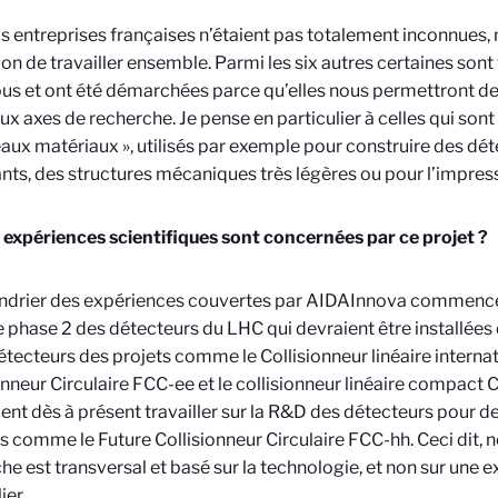
is entreprises françaises n’étaient pas totalement inconnues,
ion de travailler ensemble. Parmi les six autres certaines son
us et ont été démarchées parce qu’elles nous permettront d
x axes de recherche. Je pense en particulier à celles qui sont
aux matériaux », utilisés par exemple pour construire des dét
lants, des structures mécaniques très légères ou pour l’impres
 expériences scientifiques sont concernées par ce projet ?
endrier des expériences couvertes par AIDAInnova commence
e phase 2 des détecteurs du LHC qui devraient être installée
détecteurs des projets comme le Collisionneur linéaire internat
onneur Circulaire FCC-ee et le collisionneur linéaire compact 
nt dès à présent travailler sur la R&D des détecteurs pour d
ns comme le Future Collisionneur Circulaire FCC-hh. Ceci dit, n
he est transversal et basé sur la technologie, et non sur une 
ier.