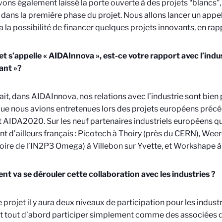
ons également laissé la porte ouverte à des projets “blancs”,
dans la première phase du projet. Nous allons lancer un appel
 la possibilité de financer quelques projets innovants, en rapp
et s’appelle « AIDAInnova », est-ce votre rapport avec l’indus
ant »?
fait, dans AIDAInnova, nos relations avec l’industrie sont bie
que nous avions entretenues lors des projets européens pré
 AIDA2020. Sur les neuf partenaires industriels européens qui 
ont d’ailleurs français : Picotech à Thoiry (près du CERN), Wee
oire de l’IN2P3 Omega) à Villebon sur Yvette, et Workshape 
 va se dérouler cette collaboration avec les industries ?
 projet il y aura deux niveaux de participation pour les industr
 tout d’abord participer simplement comme des associées d