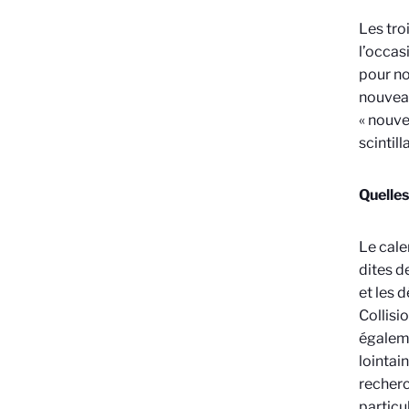
Les tro
l’occas
pour no
nouveau
« nouve
scintil
Quelles
Le cal
dites d
et les 
Collisi
égaleme
lointai
recherc
particul