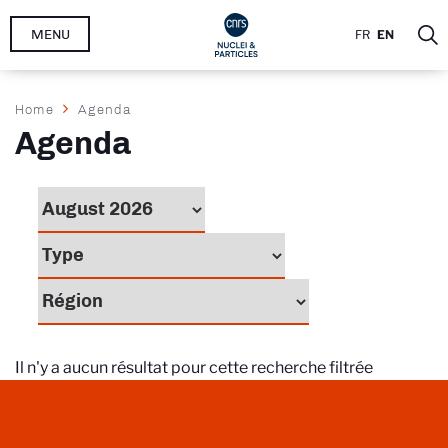
Skip
MENU
FR
EN
to
main
content
Breadcrumb
Home
Agenda
Agenda
Il n'y a aucun résultat pour cette recherche filtrée